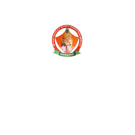
त्वरित लिंक
होम
हमारे बारे में
दान
स्मारिका भेंट
संपर्क करें
+91 9140931155
amit100286@gmail.com
कस्बा —एरच, पोस्ट— एरच, थाना— एरच, ब्लॉक— बामौर,